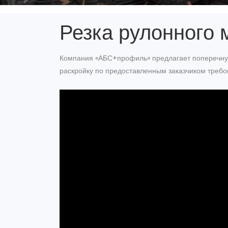
Резка рулонного 
Компания «АБС+профиль» предлагает поперечную
раскройку по предоставленным заказчиком требо