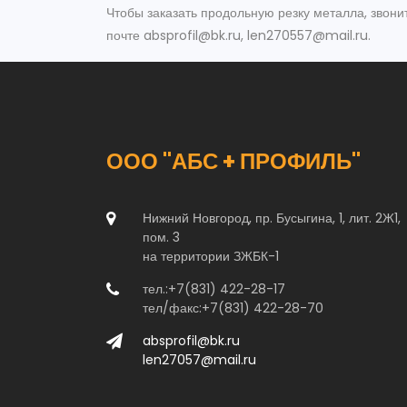
Чтобы заказать продольную резку металла, звон
почте absprofil@bk.ru, len270557@mail.ru.
ООО "АБС + ПРОФИЛЬ"
Нижний Новгород, пр. Бусыгина, 1, лит. 2Ж1,
пом. 3
на территории ЗЖБК-1
тел.:+7(831) 422-28-17
тел/факс:+7(831) 422-28-70
absprofil@bk.ru
len27057@mail.ru