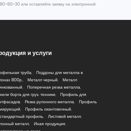
190-60-30 или оставляйте заявку на электронной
родукция и услуги
офильная труба
Поддоны для металла в
лонах 800р.
Металл черный
Металл
инкованный
Поперечная резка металла
нели борта для груз. техники
Профиль для
нтфасадов
Резка рулонного металла
Профиль
мирующий
Профиль окантовочный
стандартный профиль
Листовой металл
лонный металл
Иная продукция