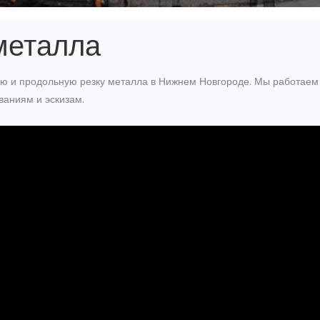
металла
 и продольную резку металла в Нижнем Новгороде. Мы работаем 
ваниям и эскизам.