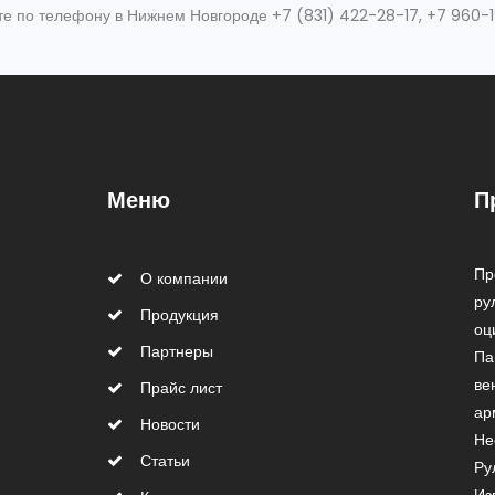
ите по телефону в Нижнем Новгороде +7 (831) 422-28-17, +7 960-
Меню
П
Пр
О компании
ру
Продукция
оц
Партнеры
Па
ве
Прайс лист
ар
Новости
Не
Статьи
Ру